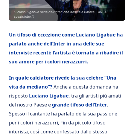
Luciano Ligabue parla dell'Inter: che dedica a Barella - ANSA -
spaziointer.it
Un tifoso di eccezione come Luciano Ligabue ha
parlato anche dell’Inter in una delle sue
interviste recenti: l’artista è tornato a ribadire il
suo amore per i colori nerazzurri.
In quale calciatore rivede la sua celebre “Una
vita da mediano”?
Anche a questa domanda ha
risposto
Luciano Ligabue,
tra gli artisti più amati
del nostro Paese e
grande tifoso dell’Inter
.
Spesso il cantante ha parlato della sua passione
per i colori nerazzurri, Fin da piccolo tifoso
interista, così come confessato dallo stesso