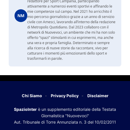
redattore per Sport Campania, partecipando
attivamente a numerosi eventi sportivi e affinando le
mie competenze sul campo. Nel 2021 ho arricchito il
NM
mio percorso giornalistico grazie a un anno di servizio
civile con Amesci, lavorando all’interno della redazione
di Metropolis Quotidiano. Dal 2023 collaboro con il
network di Nuovevoci, un ambiente che mi ha non solo
offerto “spazi” stimolanti in cui esprimermi, ma anche
una vera e propria famiglia. Determinato e sempre
alla ricerca di nuove storie da raccontare, vivo per
catturare i momenti più emozionanti dello sport e
trasformarli in parole.
Chi Siamo
Privacy Policy
Disclaimer
SpazioInter
è un supplemento editoriale della Testata
Giornalistica "Nuovevoci"
Aut. Tribunale di Torre Annunziata n. 3 del 10/02/2011