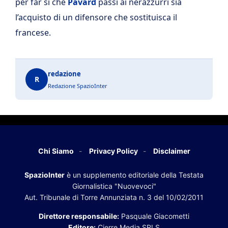
per far sì che
Pavard
passi ai nerazzurri sia
l’acquisto di un difensore che sostituisca il
francese.
redazione
R
Redazione SpazioInter
Chi Siamo
Privacy Policy
Disclaimer
SpazioInter
è un supplemento editoriale della Testata
Giornalistica "Nuovevoci"
Aut. Tribunale di Torre Annunziata n. 3 del 10/02/2011
Direttore responsabile:
Pasquale Giacometti
Editore:
Cierre Media SRLS