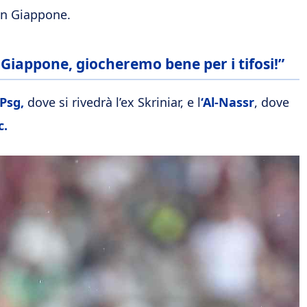
 in Giappone.
 Giappone, giocheremo bene per i tifosi!”
Psg,
dove si rivedrà l’ex Skriniar, e l
‘Al-Nassr
, dove
c.