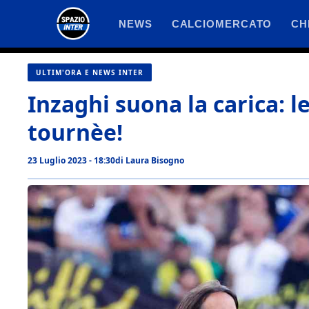
Vai
NEWS
CALCIOMERCATO
CH
al
contenuto
ULTIM'ORA E NEWS INTER
Inzaghi suona la carica: le
tournèe!
23 Luglio 2023 - 18:30
di
Laura Bisogno