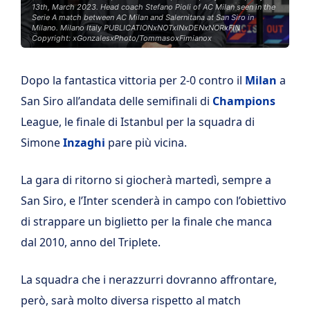
13th, March 2023. Head coach Stefano Pioli of AC Milan seen in the
Serie A match between AC Milan and Salernitana at San Siro in
Milano. Milano Italy PUBLICATIONxNOTxINxDENxNORxFIN
Copyright: xGonzalesxPhoto/TommasoxFimianox
Dopo la fantastica vittoria per 2-0 contro il
Milan
a
San Siro all’andata delle semifinali di
Champions
League, le finale di Istanbul per la squadra di
Simone
Inzaghi
pare più vicina.
La gara di ritorno si giocherà martedì, sempre a
San Siro, e l’Inter scenderà in campo con l’obiettivo
di strappare un biglietto per la finale che manca
dal 2010, anno del Triplete.
La squadra che i nerazzurri dovranno affrontare,
però, sarà molto diversa rispetto al match