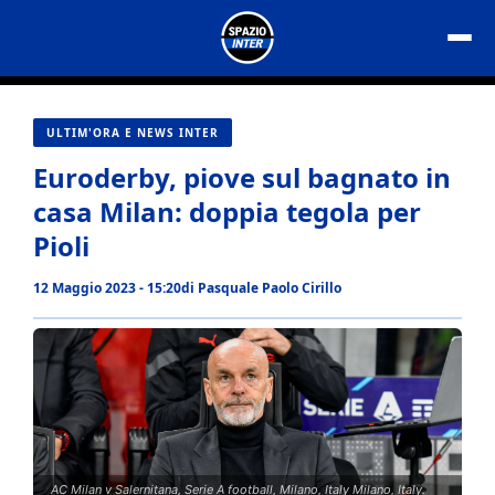
Vai
al
contenuto
ULTIM'ORA E NEWS INTER
Euroderby, piove sul bagnato in
casa Milan: doppia tegola per
Pioli
12 Maggio 2023 - 15:20
di
Pasquale Paolo Cirillo
AC Milan v Salernitana, Serie A football, Milano, Italy Milano, Italy.