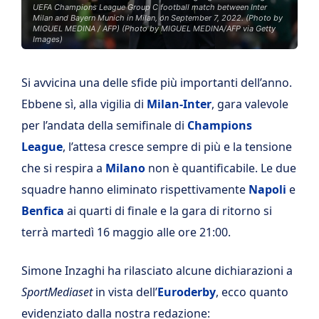
UEFA Champions League Group C football match between Inter
Milan and Bayern Munich in Milan, on September 7, 2022. (Photo by
MIGUEL MEDINA / AFP) (Photo by MIGUEL MEDINA/AFP via Getty
Images)
Si avvicina una delle sfide più importanti dell’anno.
Ebbene sì, alla vigilia di
Milan-Inter
, gara valevole
per l’andata della semifinale di
Champions
League
, l’attesa cresce sempre di più e la tensione
che si respira a
Milano
non è quantificabile. Le due
squadre hanno eliminato rispettivamente
Napoli
e
Benfica
ai quarti di finale e la gara di ritorno si
terrà martedì 16 maggio alle ore 21:00.
Simone Inzaghi ha rilasciato alcune dichiarazioni a
SportMediaset
in vista dell’
Euroderby
, ecco quanto
evidenziato dalla nostra redazione: