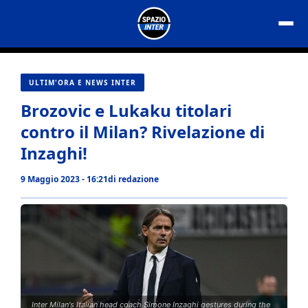
Vai
al
contenuto
ULTIM'ORA E NEWS INTER
Brozovic e Lukaku titolari
contro il Milan? Rivelazione di
Inzaghi!
9 Maggio 2023 - 16:21
di
redazione
Inter Milan's Italian head coach Simone Inzaghi gestures during the