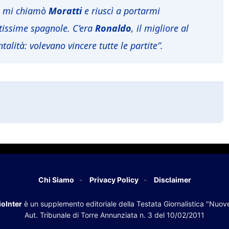
, mi chiamò
Moratti
e riuscì a portarmi
issime spagnole. C’era
Ronaldo
, il migliore al
ità: volevano vincere tutte le partite”.
Chi Siamo
Privacy Policy
Disclaimer
oInter
è un supplemento editoriale della Testata Giornalistica "Nuov
Aut. Tribunale di Torre Annunziata n. 3 del 10/02/2011