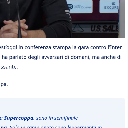
st’oggi in conferenza stampa la gara contro l’Inter
a ha parlato degli avversari di domani, ma anche di
essante.
mpa.
la
Supercoppa
, sono in semifinale
opa
. Solo in campionato sono leggermente in