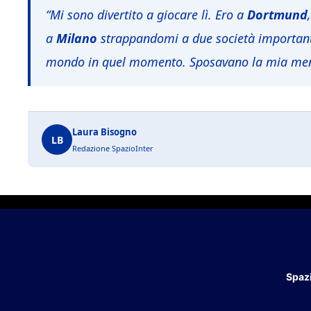
“Mi sono divertito a giocare lì. Ero a
Dortmund
a
Milano
strappandomi a due società important
mondo in quel momento. Sposavano la mia mental
Laura Bisogno
LB
Redazione SpazioInter
Spazi