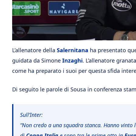
L’allenatore della
Salernitana
ha presentato que
guidata da Simone
Inzaghi
. L’allenatore granat
come ha preparato i suoi per questa sfida inter
Di seguito le parole di Sousa in conferenza sta
Sull’Inter:
“Non credo a una squadra stanca. Hanno vinto 
di
Coppa
Italia
e sono tra le prime otto in
Eur