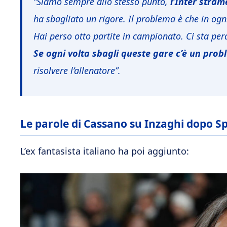
“Siamo sempre allo stesso punto,
l’Inter
strame
ha sbagliato un rigore. Il problema è che in og
Hai perso otto partite in campionato. Ci sta per
Se ogni volta sbagli queste gare c’è un pro
risolvere l’allenatore”.
Le parole di Cassano su Inzaghi dopo Sp
L’ex fantasista italiano ha poi aggiunto: