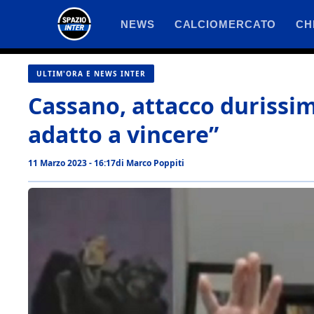
Vai
NEWS
CALCIOMERCATO
CH
al
contenuto
ULTIM'ORA E NEWS INTER
Cassano, attacco durissim
adatto a vincere”
11 Marzo 2023 - 16:17
di
Marco Poppiti