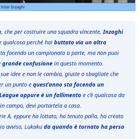
Inter Inzaghi
, che per costruire una squadra vincente,
Inzaghi
e qualcosa perché hai
buttato via un altro
 sta facendo un campionato a parte, ma non puoi
è grande confusione
in questo momento.
 sue idee e non le cambia, giuste o sbagliate che
er un punto e
quest’anno sta facendo un
 League oppure è un fallimento
e c’è qualcosa da
 in campo, devi portartela a casa
.
ie A, eppure ha lottato, ha tenuto palla, ha creato
mio avviso, Lukaku
da quando è tornato ha perso