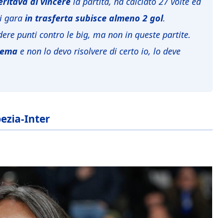
ritava di vincere
la partita, ha calciato 27 volte ed
ni gara
in trasferta subisce almeno 2 gol
.
dere punti contro le big, ma non in queste partite.
blema
e non lo devo risolvere di certo io, lo deve
ezia-Inter