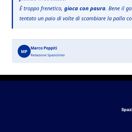
È troppo frenetico,
gioca con paura
. Bene il g
tentato un paio di volte di scambiare la palla 
Marco Poppiti
MP
Redazione SpazioInter
Spazi