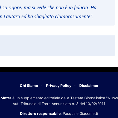
ol su rigore, ma si vede che non è in fiducia. Ha
con Lautaro ed ha sbagliato clamorosamente”.
Chi Siamo
Privacy Policy
Disclaimer
oInter
è un supplemento editoriale della Testata Giornalistica "Nuov
Aut. Tribunale di Torre Annunziata n. 3 del 10/02/2011
Direttore responsabile:
Pasquale Giacometti