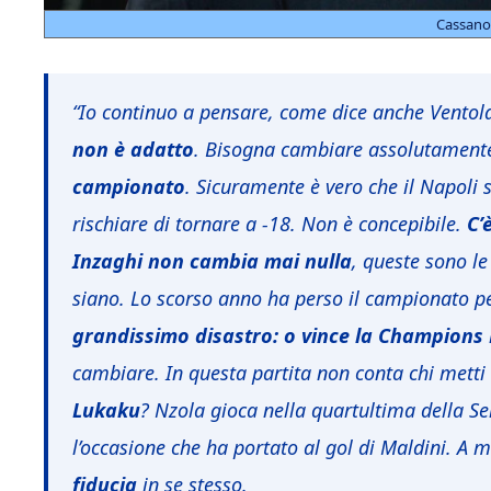
Cassano 
“Io continuo a pensare, come dice anche Ventola
non è adatto
. Bisogna cambiare assolutament
campionato
. Sicuramente è vero che il Napoli
rischiare di tornare a -18. Non è concepibile.
C’
Inzaghi non cambia mai nulla
, queste sono le
siano. Lo scorso anno ha perso il campionato p
grandissimo disastro: o vince la Champions
cambiare. In questa partita non conta chi metti
Lukaku
? Nzola gioca nella quartultima della Ser
l’occasione che ha portato al gol di Maldini. A 
fiducia
in se stesso.