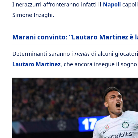
I nerazzurri affronteranno infatti il
Napoli
capoli
Simone Inzaghi.
Marani convinto: “Lautaro Martinez è l
Determinanti saranno i
rientri
di alcuni giocato
Lautaro Martinez
, che ancora insegue il sogno