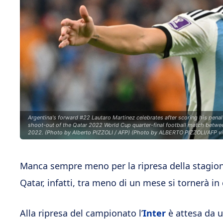
Argentina's forward #22 Lautaro Martinez celebrates after scoring his penalt
shoot-out of the Qatar 2022 World Cup quarter-final football match betwee
2022. (Photo by Alberto PIZZOLI / AFP) (Photo by ALBERTO PIZZOLI/AFP vi
Manca sempre meno per la ripresa della stagione
Qatar, infatti, tra meno di un mese si tornerà i
Alla ripresa del campionato l’
Inter
è attesa da u