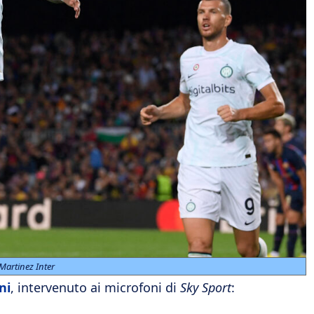
Martinez Inter
ni
, intervenuto ai microfoni di
Sky Sport
: