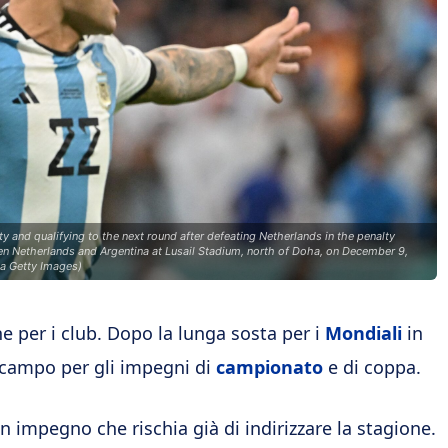
y and qualifying to the next round after defeating Netherlands in the penalty
n Netherlands and Argentina at Lusail Stadium, north of Doha, on December 9,
a Getty Images)
 per i club. Dopo la lunga sosta per i
Mondiali
in
n campo per gli impegni di
campionato
e di coppa.
n impegno che rischia già di indirizzare la stagione.