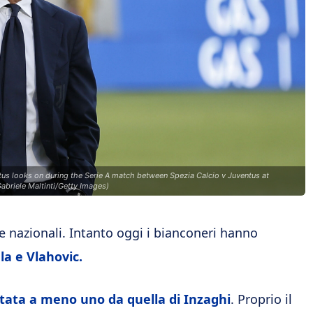
s looks on during the Serie A match between Spezia Calcio v Juventus at
abriele Maltinti/Getty Images)
e nazionali. Intanto oggi i bianconeri hanno
la e Vlahovic.
rtata a meno uno da quella di Inzaghi
. Proprio il