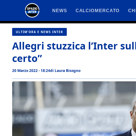
Vai
NEWS
CALCIOMERCATO
CH
al
contenuto
ULTIM'ORA E NEWS INTER
Allegri stuzzica l’Inter s
certo”
20 Marzo 2022 - 18:24
di
Laura Bisogno