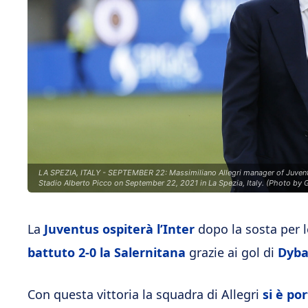
LA SPEZIA, ITALY - SEPTEMBER 22: Massimiliano Allegri manager of Juventu
Stadio Alberto Picco on September 22, 2021 in La Spezia, Italy. (Photo by G
La
Juventus ospiterà l’Inter
dopo la sosta per l
battuto 2-0 la Salernitana
grazie ai gol di
Dyba
Con questa vittoria la squadra di Allegri
si è po