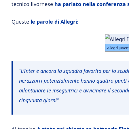
tecnico livornese
ha parlato nella conferenza 
Queste
le parole di Allegri:
Allegri Juven
“L’Inter è ancora la squadra favorita per lo scude
nerazzurri potenzialmente hanno quattro punti di
allontanare le inseguitrici e avvicinare il seco
cinquanta giorni”.
Al tecnico
è stato poi chiesto se battendo l’In