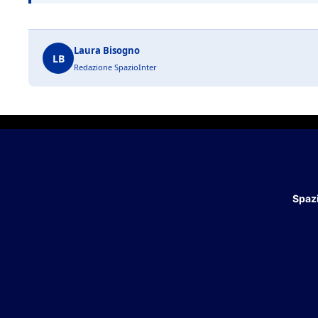
Laura Bisogno
LB
Redazione SpazioInter
Spazi