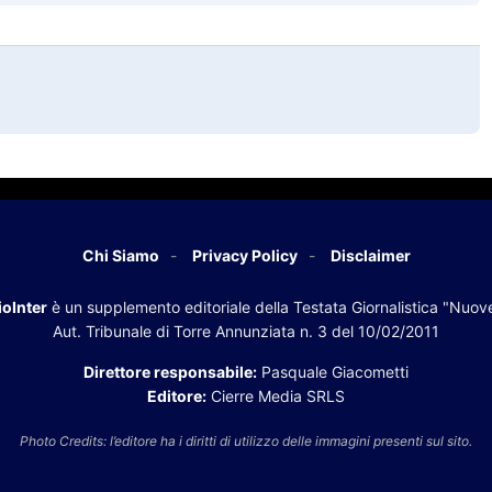
Chi Siamo
Privacy Policy
Disclaimer
oInter
è un supplemento editoriale della Testata Giornalistica "Nuov
Aut. Tribunale di Torre Annunziata n. 3 del 10/02/2011
Direttore responsabile:
Pasquale Giacometti
Editore:
Cierre Media SRLS
Photo Credits: l’editore ha i diritti di utilizzo delle immagini presenti sul sito.