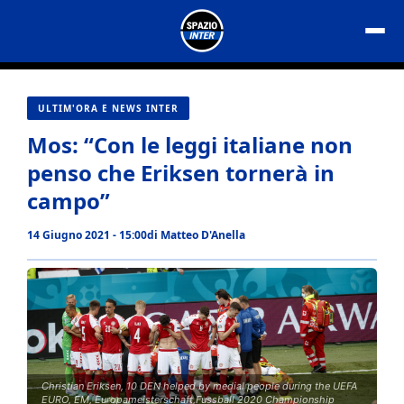
Vai
al
contenuto
ULTIM'ORA E NEWS INTER
Mos: “Con le leggi italiane non
penso che Eriksen tornerà in
campo”
14 Giugno 2021 - 15:00
di
Matteo D'Anella
Christian Eriksen, 10 DEN helped by medial people during the UEFA
EURO, EM, Europameisterschaft,Fussball 2020 Championship