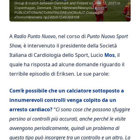
Group B match between Denmark and Finland on June 12, 2021 in
Copenhagen, Denmark. Tomi Hänninen/Newspix24
PUBLICATIONxNOTxINxFINxSWExNORxAUT Copyright:
xTomixHänninenx np24thth1246368108
A
Radio Punto Nuovo
, nel corso di
Punto Nuovo Sport
Show,
è intervenuto il presidente della Società
Italiana di Cardiologia dello Sport, Lucio
Mos
, il
quale ha risposta ad alcune domande riguardo il
terribile episodio di Eriksen. Le sue parole:
Com’è possibile che un calciatore sottoposto a
innumerevoli controlli venga colpito da un
arresto cardiaco?
“
Ci sono cose che possono sfuggire
persino ai controlli più accurati, anche perché le visite
avvengono periodicamente, quindi un problema di
questo tipo può insorgere tra un controllo e un altro. La