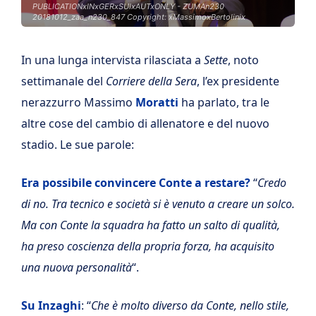
PUBLICATIONxINxGERxSUIxAUTxONLY - ZUMAn230
20181012_zaa_n230_847 Copyright: xMassimoxBertolinix
In una lunga intervista rilasciata a
Sette
, noto
settimanale del
Corriere della Sera
, l’ex presidente
nerazzurro Massimo
Moratti
ha parlato, tra le
altre cose del cambio di allenatore e del nuovo
stadio. Le sue parole:
Era possibile convincere Conte a restare?
“
Credo
di no. Tra tecnico e società si è venuto a creare un solco.
Ma con Conte la squadra ha fatto un salto di qualità,
ha preso coscienza della propria forza, ha acquisito
una nuova personalità
“.
Su Inzaghi
: “
Che è molto diverso da Conte, nello stile,