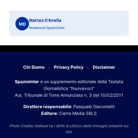
Matteo D'Anella
MD
Redazione SpazioInter
Chi Siamo
Privacy Policy
Disclaimer
SpazioInter
è un supplemento editoriale della Testata
Giornalistica "Nuovevoci"
Aut. Tribunale di Torre Annunziata n. 3 del 10/02/2011
Direttore responsabile:
Pasquale Giacometti
Editore:
Cierre Media SRLS
Photo Credits: l’editore ha i diritti di utilizzo delle immagini presenti sul
sito.