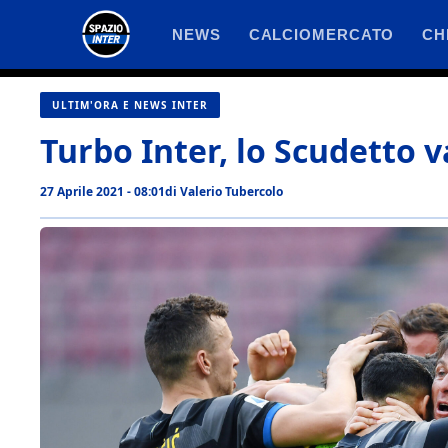
Vai
NEWS
CALCIOMERCATO
CH
al
contenuto
ULTIM'ORA E NEWS INTER
Turbo Inter, lo Scudetto v
27 Aprile 2021 - 08:01
di
Valerio Tubercolo