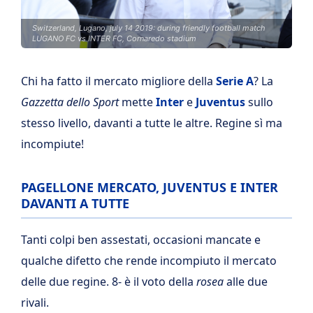
Switzerland, Lugano, july 14 2019: during friendly football match
LUGANO FC vs INTER FC, Cornaredo stadium
Chi ha fatto il mercato migliore della
Serie A
? La
Gazzetta dello Sport
mette
Inter
e
Juventus
sullo
stesso livello, davanti a tutte le altre. Regine sì ma
incompiute!
PAGELLONE MERCATO, JUVENTUS E INTER
DAVANTI A TUTTE
Tanti colpi ben assestati, occasioni mancate e
qualche difetto che rende incompiuto il mercato
delle due regine. 8- è il voto della
rosea
alle due
rivali.