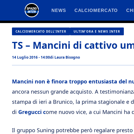
Vai
NEWS
CALCIOMERCATO
CH
al
contenuto
CALCIOMERCATO DELL'INTER
ULTIM'ORA E NEWS INTER
TS – Mancini di cattivo um
14 Luglio 2016 - 14:00
di
Laura Bisogno
Mancini non è finora troppo entusiasta del n
ancora nessun grande acquisto. A testimonianza
stampa di ieri a Brunico, la prima stagionale e 
di
Gregucci c
ome nuovo vice, a cui Mancini ha d
Il gruppo Suning potrebbe però regalare presto 