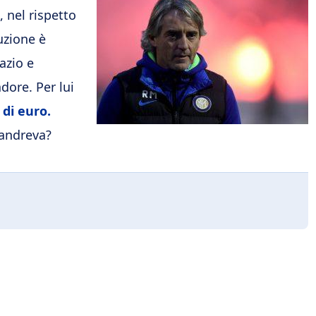
 nel rispetto
uzione è
Lazio e
dore. Per lui
 di euro.
Candreva?