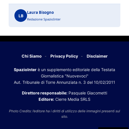
Laura Bisogno
LB
Redazione SpazioInter
Chi Siamo
Privacy Policy
Disclaimer
SpazioInter
è un supplemento editoriale della Testata
Giornalistica "Nuovevoci"
Aut. Tribunale di Torre Annunziata n. 3 del 10/02/2011
Direttore responsabile:
Pasquale Giacometti
Editore:
Cierre Media SRLS
Photo Credits: l’editore ha i diritti di utilizzo delle immagini presenti sul
sito.