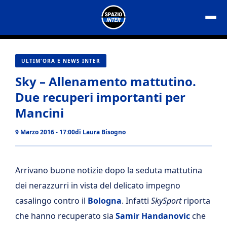
Vai
al
contenuto
ULTIM'ORA E NEWS INTER
Sky – Allenamento mattutino.
Due recuperi importanti per
Mancini
9 Marzo 2016 - 17:00
di
Laura Bisogno
Arrivano buone notizie
dopo la seduta mattutina
dei nerazzurri in vista del delicato impegno
casalingo contro il
Bologna
. Infatti
SkySport
riporta
che hanno recuperato sia
Samir Handanovic
che