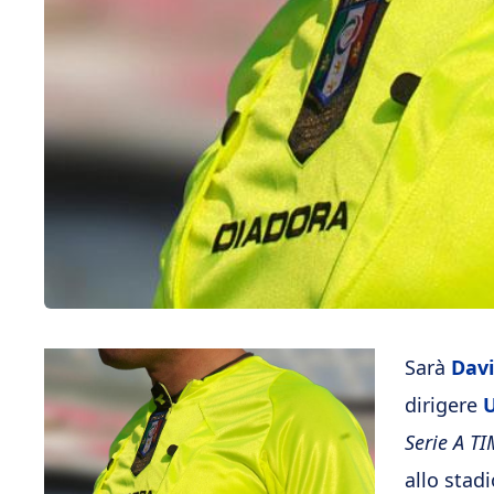
Sarà
Dav
dirigere
U
Serie A T
allo stadi