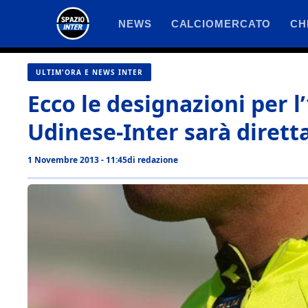
Vai
NEWS
CALCIOMERCATO
CH
al
contenuto
ULTIM'ORA E NEWS INTER
Ecco le designazioni per l
Udinese-Inter sarà dirett
1 Novembre 2013 - 11:45
di
redazione