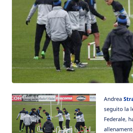
Andrea
Str
seguito la 
Federale, h
allenamento