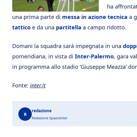
ha affronta
una prima parte di
messa in azione tecnica
a g
tattico
e da una
partitella
a campo ridotto.
Domani la squadra sarà impegnata in una
dopp
pomeridiana, in vista di
Inter-Palermo
, gara va
in programma allo stadio ‘Giuseppe Meazza’ dom
Fonte:
inter.it
redazione
R
Redazione SpazioInter