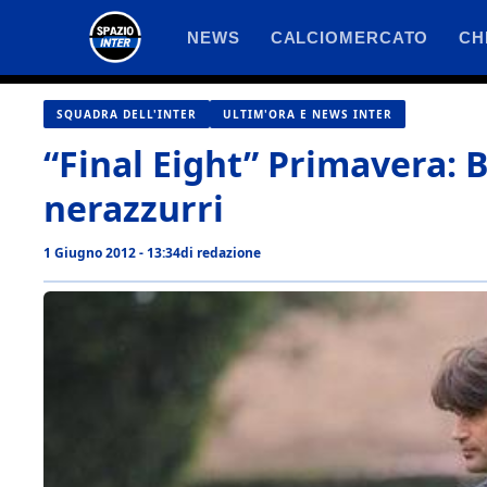
Vai
NEWS
CALCIOMERCATO
CH
al
contenuto
SQUADRA DELL'INTER
ULTIM'ORA E NEWS INTER
“Final Eight” Primavera: 
nerazzurri
1 Giugno 2012 - 13:34
di
redazione