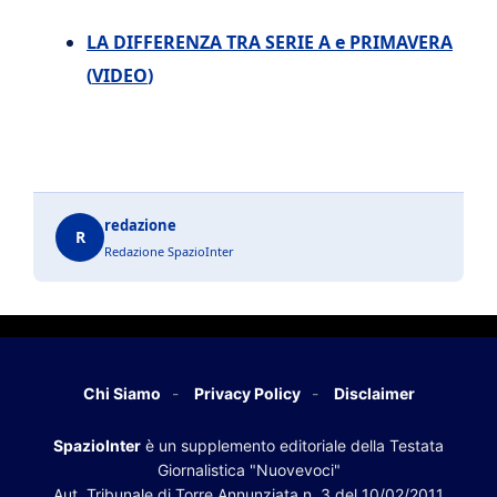
LA DIFFERENZA TRA SERIE A e PRIMAVERA
(
VIDEO
)
redazione
R
Redazione SpazioInter
Chi Siamo
Privacy Policy
Disclaimer
SpazioInter
è un supplemento editoriale della Testata
Giornalistica "Nuovevoci"
Aut. Tribunale di Torre Annunziata n. 3 del 10/02/2011