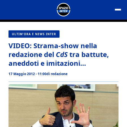
Vai
al
contenuto
ULTIM'ORA E NEWS INTER
VIDEO: Strama-show nella
redazione del
CdS
tra battute,
aneddoti e imitazioni…
17 Maggio 2012 - 11:00
di
redazione