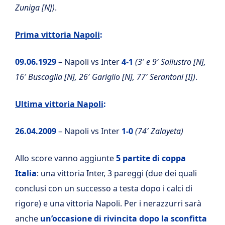
Zuniga [N])
.
Prima vittoria Napoli
:
09.06.1929
– Napoli vs Inter
4-1
(3′ e 9′ Sallustro [N],
16′ Buscaglia [N], 26′ Gariglio [N], 77′ Serantoni [I])
.
Ultima vittoria Napoli
:
26.04.2009
– Napoli vs Inter
1-0
(74′ Zalayeta)
Allo score vanno aggiunte
5 partite di coppa
Italia
: una vittoria Inter, 3 pareggi (due dei quali
conclusi con un successo a testa dopo i calci di
rigore) e una vittoria Napoli. Per i nerazzurri sarà
anche
un’occasione di rivincita dopo la
sconfitta