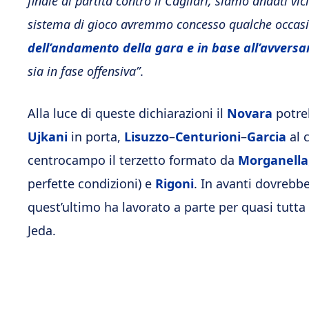
finale di partita contro il Cagliari, siamo andati vi
sistema di gioco avremmo concesso qualche occasi
dell’andamento della gara e in base all’avversa
sia in fase offensiva”
.
Alla luce di queste dichiarazioni il
Novara
potreb
Ujkani
in porta,
Lisuzzo
–
Centurioni
–
Garcia
al 
centrocampo il terzetto formato da
Morganella
perfette condizioni) e
Rigoni
. In avanti dovrebb
quest’ultimo ha lavorato a parte per quasi tutta
Jeda.