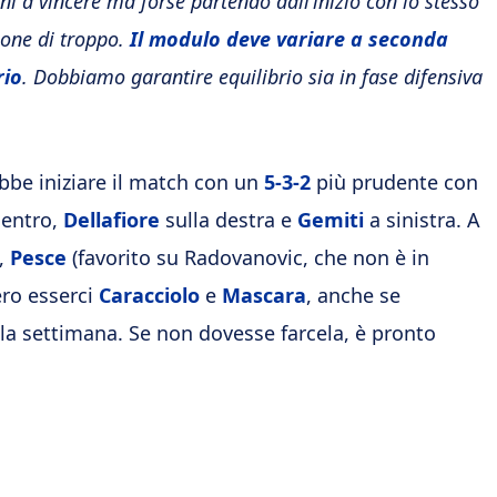
cini a vincere ma forse partendo dall’inizio con lo stesso
one di troppo.
Il modulo deve variare a seconda
rio
. Dobbiamo garantire equilibrio sia in fase difensiva
be iniziare il match con un
5-3-2
più prudente con
centro,
Dellafiore
sulla destra e
Gemiti
a sinistra. A
,
Pesce
(favorito su Radovanovic, che non è in
ero esserci
Caracciolo
e
Mascara
, anche se
 la settimana. Se non dovesse farcela, è pronto