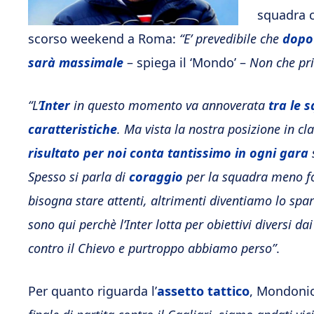
squadra c
scorso weekend a Roma:
“E’ prevedibile che
dopo 
sarà massimale
– spiega il ‘Mondo’ –
Non che pri
“L’
Inter
in questo momento va annoverata
tra le 
caratteristiche
. Ma vista la nostra posizione in cl
risultato per noi conta tantissimo in ogni gara
s
Spesso si parla di
coraggio
per la squadra meno for
bisogna stare attenti, altrimenti diventiamo lo spa
sono qui perchè l’Inter lotta per obiettivi diversi dai
contro il Chievo e purtroppo abbiamo perso”
.
Per quanto riguarda l’
assetto tattico
, Mondonic