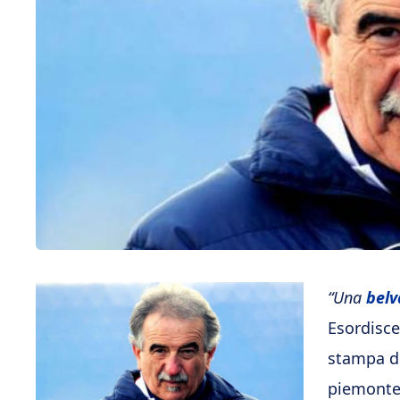
“Una
belv
Esordisce
stampa de
piemontes