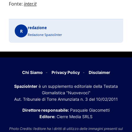
Fonte:
inter.it
redazione
R
Redazione SpazioInter
Chi Siamo
Privacy Policy
Disclaimer
SpazioInter
è un supplemento editoriale della Testata
Giornalistica "Nuovevoci"
Aut. Tribunale di Torre Annunziata n. 3 del 10/02/2011
Direttore responsabile:
Pasquale Giacometti
Editore:
Cierre Media SRLS
Photo Credits: l’editore ha i diritti di utilizzo delle immagini presenti sul