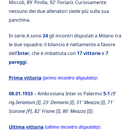
Miccoli, 89′ Pinilla, 92′ Forlan). Curiosamente
nessuno dei due allenatori siede più sulla sua
panchina.
In serie A sono
24
gli incontri disputati a Milano tra
le due squadre: il bilancio è nettamente a favore
dell’
Inter
, che è imbattuta con
17 vittorie
e
7
pareggi
.
Prima vittoria
(primo incontro disputato)
:
08.01.1933
– Ambrosiana Inter vs Palermo
5-1
(9′
rig.Serantoni [I], 23′ Demaria [I], 31′ Meazza [I], 71′
Scarone [P], 82′ Frione [I], 86′ Meazza [I])
.
Ultima vittoria
(ultimo incontro disputato)
: