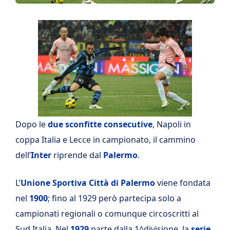
Dopo le
due sconfitte consecutive
, Napoli in
coppa Italia e Lecce in campionato, il cammino
dell’
Inter
riprende dal
Palermo
.
L’
Unione Sportiva Città di Palermo
viene fondata
nel
1900
; fino al 1929 però partecipa solo a
campionati regionali o comunque circoscritti al
Sud Italia. Nel
1929
parte dalla 1^divisione, la
serie