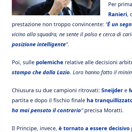
Per prima
Ranieri
, 
prestazione non troppo convincente:
“
È un segn
vicino alla squadra, ne sente il polso e cerca di car
posizione intelligente
“
.
Poi, sulle
polemiche
relative alle decisioni arbit
stampa che dalla Lazio
. Loro hanno fatto il mini
Chiusura su due campioni ritrovati:
Sneijder
e
M
partita e dopo il fischio finale
ha tranquillizzato 
ha mai pensato il contrario
“
precisa Moratti.
Il Principe, invece,
è tornato a essere decisivo