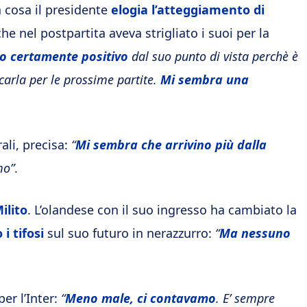
 cosa il presidente
elogia l’atteggiamento di
che nel postpartita aveva strigliato i suoi per la
o certamente positivo
dal suo punto di vista perchè è
icarla per le prossime partite.
Mi sembra una
rali, precisa:
“
Mi sembra che arrivino più dalla
mo”
.
ilito
. L’olandese con il suo ingresso ha cambiato la
i tifosi
sul suo futuro in nerazzurro:
“
Ma nessuno
per l’Inter:
“
Meno male, ci contavamo
. E’ sempre