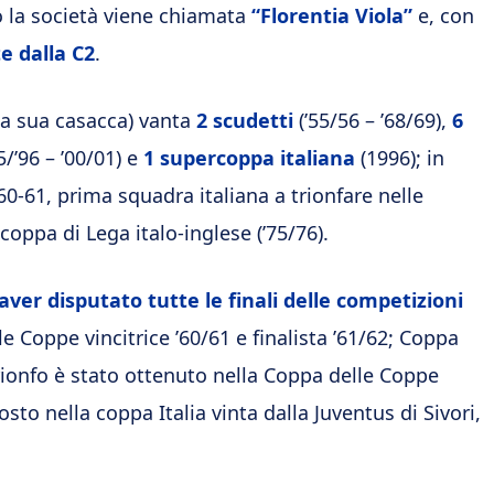
la società viene chiamata
“Florentia Viola”
e, con
te dalla C2
.
lla sua casacca) vanta
2 scudetti
(’55/56 – ’68/69),
6
5/’96 – ’00/01) e
1 supercoppa italiana
(1996); in
60-61, prima squadra italiana a trionfare nelle
coppa di Lega italo-inglese (’75/76).
aver disputato tutte le finali delle competizioni
e Coppe vincitrice ’60/61 e finalista ’61/62; Coppa
trionfo è stato ottenuto nella Coppa delle Coppe
to nella coppa Italia vinta dalla Juventus di Sivori,