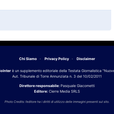
Chi Siamo
Privacy Policy
Disclaimer
oInter
è un supplemento editoriale della Testata Giornalistica "Nuov
Aut. Tribunale di Torre Annunziata n. 3 del 10/02/2011
Direttore responsabile:
Pasquale Giacometti
Editore:
Cierre Media SRLS
Photo Credits: l’editore ha i diritti di utilizzo delle immagini presenti sul sito.