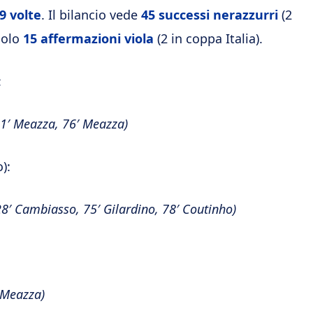
9 volte
. Il bilancio vede
45 successi nerazzurri
(2
 solo
15 affermazioni viola
(2 in coppa Italia).
:
 61′ Meazza, 76′ Meazza)
):
 28′ Cambiasso, 75′ Gilardino, 78′ Coutinho)
′ Meazza)