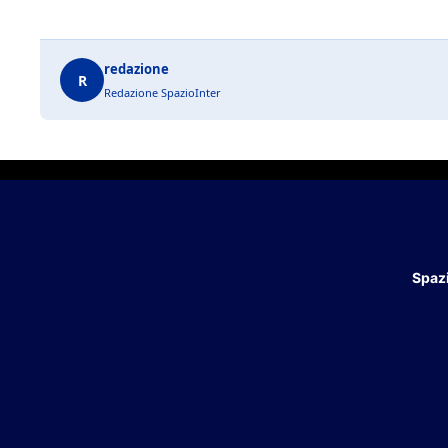
redazione
R
Redazione SpazioInter
Spazi