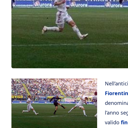
Nell’antic
Fiorenti
denominaz
l’anno se
valido
fi