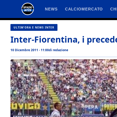
Vai
NEWS
CALCIOMERCATO
CH
al
contenuto
ULTIM'ORA E NEWS INTER
Inter-Fiorentina, i preced
10 Dicembre 2011 - 11:00
di
redazione