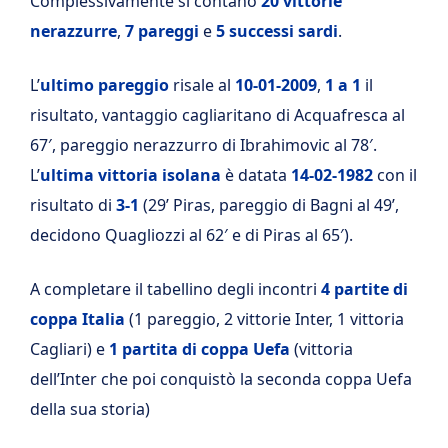
Complessivamente si contano
20 vittorie
nerazzurre
,
7 pareggi
e
5 successi sardi
.
L’
ultimo pareggio
risale al
10-01-2009
,
1 a 1
il
risultato, vantaggio cagliaritano di Acquafresca al
67′, pareggio nerazzurro di Ibrahimovic al 78′.
L’
ultima vittoria isolana
è datata
14-02-1982
con il
risultato di
3-1
(29’ Piras, pareggio di Bagni al 49’,
decidono Quagliozzi al 62′ e di Piras al 65′).
A completare il tabellino degli incontri
4 partite di
coppa Italia
(1 pareggio, 2 vittorie Inter, 1 vittoria
Cagliari) e
1 partita di coppa Uefa
(vittoria
dell’Inter che poi conquistò la seconda coppa Uefa
della sua storia)