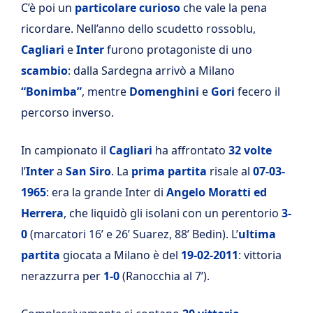
C’è poi un
particolare curioso
che vale la pena
ricordare. Nell’anno dello scudetto rossoblu,
Cagliari
e
Inter
furono protagoniste di uno
scambio
: dalla Sardegna arrivò a Milano
“Bonimba”
, mentre
Domenghini
e
Gori
fecero il
percorso inverso.
In campionato il
Cagliari
ha affrontato
32 volte
l’
Inter
a
San Siro
. La
prima partita
risale al
07-03-
1965
: era la grande Inter di
Angelo Moratti ed
Herrera
, che liquidò gli isolani con un perentorio
3-
0
(marcatori 16’ e 26’ Suarez, 88’ Bedin). L’
ultima
partita
giocata a Milano è del
19-02-2011
: vittoria
nerazzurra per
1-0
(Ranocchia al 7’).