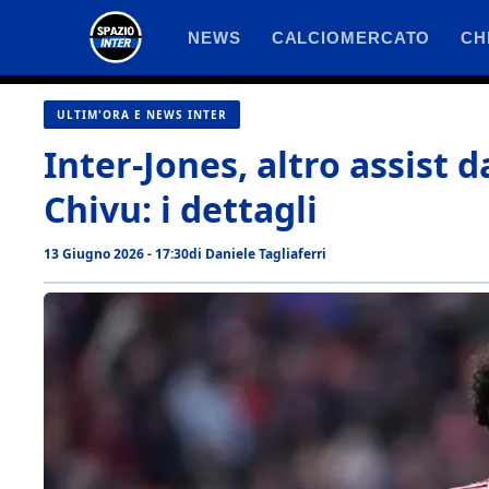
Vai
NEWS
CALCIOMERCATO
CH
al
contenuto
ULTIM'ORA E NEWS INTER
Inter-Jones, altro assist
Chivu: i dettagli
13 Giugno 2026 - 17:30
di
Daniele Tagliaferri