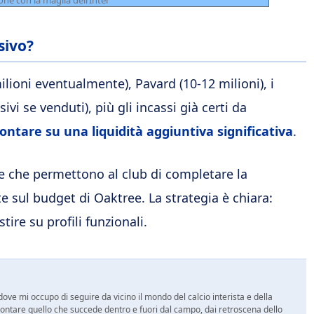
ne con la maglia dell’Inter
sivo?
lioni eventualmente), Pavard (10-12 milioni), i
vi se venduti), più gli incassi già certi da
contare su una liquidità aggiuntiva significativa
.
rse che permettono al club di completare la
sul budget di Oaktree. La strategia è chiara:
ire su profili funzionali.
ove mi occupo di seguire da vicino il mondo del calcio interista e della
ontare quello che succede dentro e fuori dal campo, dai retroscena dello