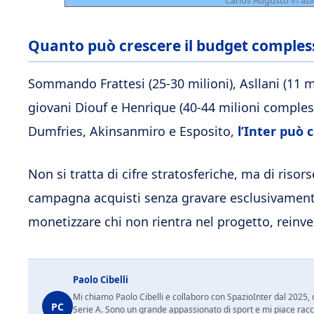
Carlos Augusto in azio
Quanto può crescere il budget comples
Sommando Frattesi (25-30 milioni), Asllani (11 mi
giovani Diouf e Henrique (40-44 milioni complessi
Dumfries, Akinsanmiro e Esposito,
l’Inter può 
Non si tratta di cifre stratosferiche, ma di riso
campagna acquisti senza gravare esclusivamente 
monetizzare chi non rientra nel progetto, reinvest
Paolo Cibelli
Mi chiamo Paolo Cibelli e collaboro con SpazioInter dal 2025, d
PC
Serie A. Sono un grande appassionato di sport e mi piace racc