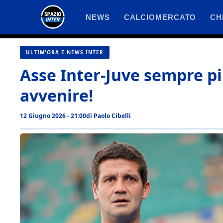
Vai
NEWS
CALCIOMERCATO
CH
al
contenuto
ULTIM'ORA E NEWS INTER
Asse Inter-Juve sempre pi
avvenire!
12 Giugno 2026 - 21:00
di
Paolo Cibelli