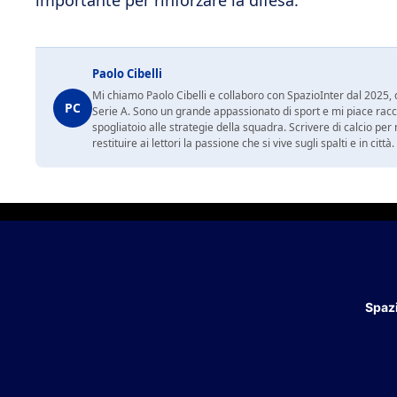
importante per rinforzare la difesa.
Paolo Cibelli
Mi chiamo Paolo Cibelli e collaboro con SpazioInter dal 2025, d
PC
Serie A. Sono un grande appassionato di sport e mi piace racc
spogliatoio alle strategie della squadra. Scrivere di calcio per m
restituire ai lettori la passione che si vive sugli spalti e in cit
Spazi