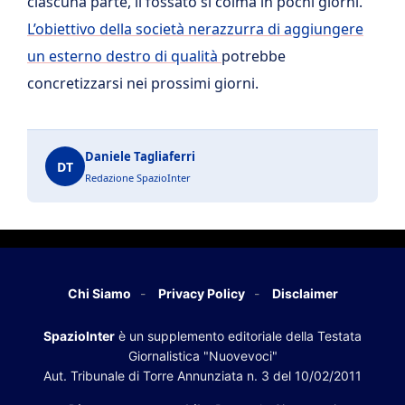
ciascuna parte, il fossato si colma in pochi giorni.
L’obiettivo della società nerazzurra di aggiungere
un esterno destro di qualità
potrebbe
concretizzarsi nei prossimi giorni.
Daniele Tagliaferri
DT
Redazione SpazioInter
Chi Siamo
Privacy Policy
Disclaimer
SpazioInter
è un supplemento editoriale della Testata
Giornalistica "Nuovevoci"
Aut. Tribunale di Torre Annunziata n. 3 del 10/02/2011