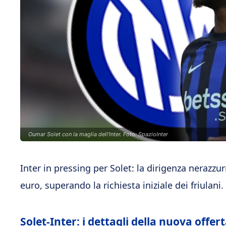
Oumar Solet con la maglia dell'Inter. Foto: SpazioInter
Inter in pressing per Solet: la dirigenza nerazzurr
euro, superando la richiesta iniziale dei friulani.
Solet-Inter: i dettagli della nuova offer