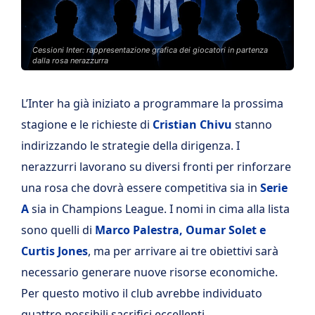
Cessioni Inter: rappresentazione grafica dei giocatori in partenza
dalla rosa nerazzurra
L’Inter ha già iniziato a programmare la prossima
stagione e le richieste di
Cristian Chivu
stanno
indirizzando le strategie della dirigenza. I
nerazzurri lavorano su diversi fronti per rinforzare
una rosa che dovrà essere competitiva sia in
Serie
A
sia in Champions League. I nomi in cima alla lista
sono quelli di
Marco Palestra, Oumar Solet e
Curtis Jones
, ma per arrivare ai tre obiettivi sarà
necessario generare nuove risorse economiche.
Per questo motivo il club avrebbe individuato
quattro possibili sacrifici eccellenti.