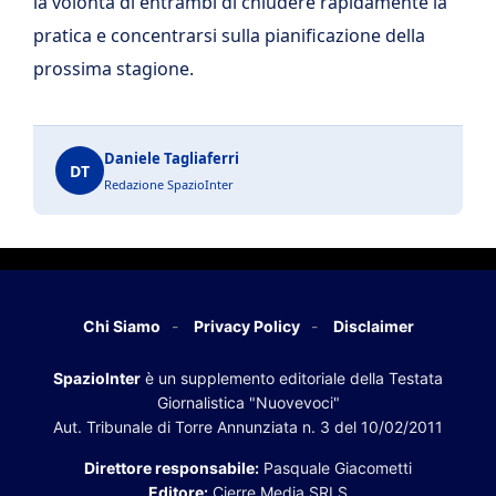
la volontà di entrambi di chiudere rapidamente la
pratica e concentrarsi sulla pianificazione della
prossima stagione.
Daniele Tagliaferri
DT
Redazione SpazioInter
Chi Siamo
Privacy Policy
Disclaimer
SpazioInter
è un supplemento editoriale della Testata
Giornalistica "Nuovevoci"
Aut. Tribunale di Torre Annunziata n. 3 del 10/02/2011
Direttore responsabile:
Pasquale Giacometti
Editore:
Cierre Media SRLS