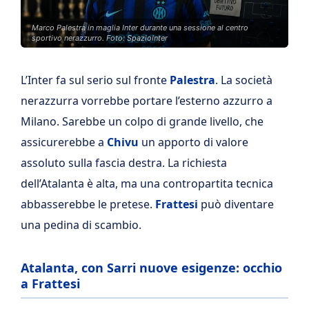
Marco Palestra in maglia Inter durante una sessione al centro
sportivo nerazzurro. Foto: SpazioInter
L’Inter fa sul serio sul fronte
Palestra
. La società
nerazzurra vorrebbe portare l’esterno azzurro a
Milano. Sarebbe un colpo di grande livello, che
assicurerebbe a
Chivu
un apporto di valore
assoluto sulla fascia destra. La richiesta
dell’Atalanta è alta, ma una contropartita tecnica
abbasserebbe le pretese.
Frattesi
può diventare
una pedina di scambio.
Atalanta, con Sarri nuove esigenze: occhio
a Frattesi