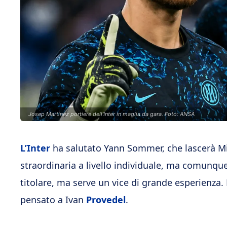
Josep Martinez portiere dell'Inter in maglia da gara. Foto: ANSA
L’Inter
ha salutato Yann Sommer, che lascerà Mil
straordinaria a livello individuale, ma comunqu
titolare, ma serve un vice di grande esperienza.
pensato a Ivan
Provedel
.