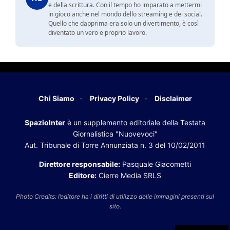
e della scrittura. Con il tempo ho imparato a mettermi
in gioco anche nel mondo dello streaming e dei social.
Quello che dapprima era solo un divertimento, è così
diventato un vero e proprio lavoro.
Chi Siamo
Privacy Policy
Disclaimer
SpazioInter
è un supplemento editoriale della Testata
Giornalistica "Nuovevoci"
Aut. Tribunale di Torre Annunziata n. 3 del 10/02/2011
Direttore responsabile:
Pasquale Giacometti
Editore:
Cierre Media SRLS
Photo Credits: l’editore ha i diritti di utilizzo delle immagini presenti sul
sito.