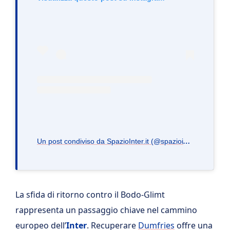
U
n post condiviso da SpazioInter.it (@spaziointer.it)
La sfida di ritorno contro il Bodo-Glimt
rappresenta un passaggio chiave nel cammino
europeo dell’
Inter
. Recuperare
Dumfries
offre una