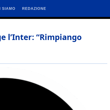
I SIAMO
REDAZIONE
e l’Inter: “Rimpiango