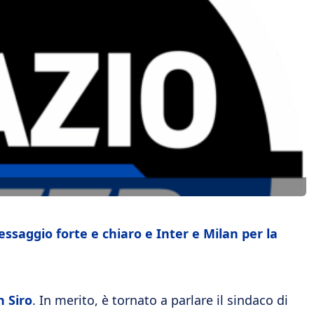
ssaggio forte e chiaro e Inter e Milan per la
n Siro
. In merito, è tornato a parlare il sindaco di