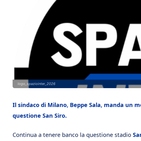
logo_spaziointer_2026
Il sindaco di Milano, Beppe Sala, manda un me
questione San Siro.
Continua a tenere banco la questione stadio
Sa