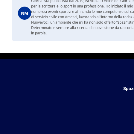
Giornalista pubblicista dal 2019, iscritto all’Ordine dei Gior
per la scrittura e lo sport in una professione. Ho iniziato il
numerosi eventi sportivi e affinando le mie competenze sul ca
NM
di servizio civile con Amesci, lavorando all’interno della reda
Nuovevoci, un ambiente che mi ha non solo offerto “spazi” sti
Determinato e sempre alla ricerca di nuove storie da racconta
in parole.
Spazi