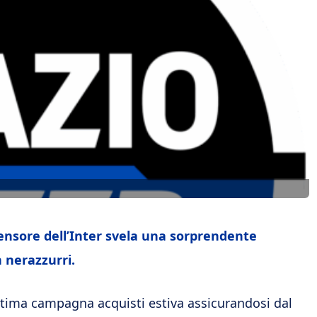
fensore dell’Inter svela una sorprendente
 nerazzurri.
ultima campagna acquisti estiva assicurandosi dal