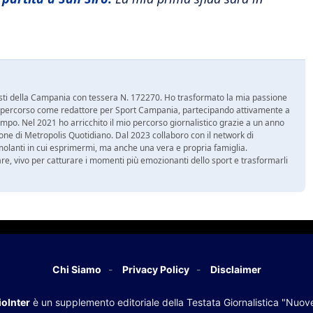
nalisti della Campania con tessera N. 172270. Ho trasformato la mia passione
 mio percorso come redattore per Sport Campania, partecipando attivamente a
mpo. Nel 2021 ho arricchito il mio percorso giornalistico grazie a un anno
zione di Metropolis Quotidiano. Dal 2023 collaboro con il network di
molanti in cui esprimermi, ma anche una vera e propria famiglia.
re, vivo per catturare i momenti più emozionanti dello sport e trasformarli
Chi Siamo
Privacy Policy
Disclaimer
oInter
è un supplemento editoriale della Testata Giornalistica "Nuov