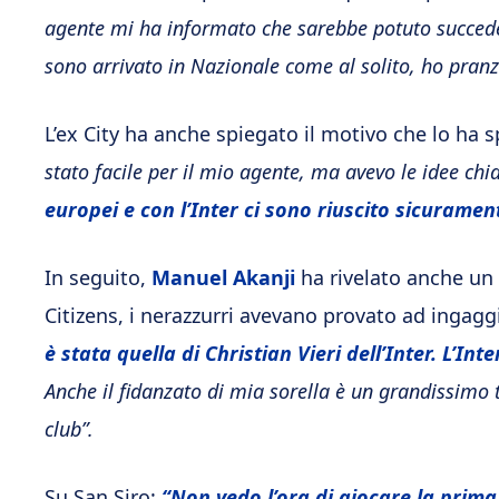
agente mi ha informato che sarebbe potuto succedere
sono arrivato in Nazionale come al solito, ho pran
L’ex City ha anche spiegato il motivo che lo ha sp
stato facile per il mio agente, ma avevo le idee chi
europei e con l’Inter ci sono riuscito sicuramen
In seguito,
Manuel Akanji
ha rivelato anche un 
Citizens, i nerazzurri avevano provato ad ingaggi
è stata quella di Christian Vieri dell’Inter. L’I
Anche il fidanzato di mia sorella è un grandissimo t
club”.
Su San Siro:
“Non vedo l’ora di giocare la prima