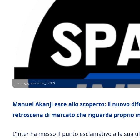
logo_spaziointer_2026
Manuel Akanji esce allo scoperto: il nuovo di
retroscena di mercato che riguarda proprio in
L’Inter ha messo il punto esclamativo alla sua 