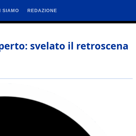
I SIAMO
REDAZIONE
perto: svelato il retroscena