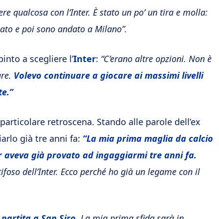
 qualcosa con l’Inter. È stato un po’ un tira e molla:
zato e poi sono andato a Milano”.
into a scegliere l’
Inter
:
“C’erano altre opzioni. Non è
are.
Volevo continuare a giocare ai massimi livelli
te.”
particolare retroscena. Stando alle parole dell’ex
arlo già tre anni fa:
“La mia prima maglia da calcio
nter aveva già provato ad ingaggiarmi tre anni fa.
ifoso dell’Inter. Ecco perché ho già un legame con il
 partita a San Siro.
La mia prima sfida sarà in