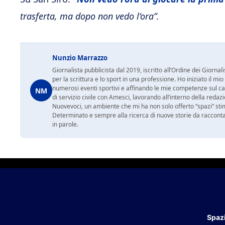
trasferta, ma dopo non vedo l’ora”.
Nunzio Marrazzo
Giornalista pubblicista dal 2019, iscritto all’Ordine dei Gior
per la scrittura e lo sport in una professione. Ho iniziato il
numerosi eventi sportivi e affinando le mie competenze sul ca
NM
di servizio civile con Amesci, lavorando all’interno della reda
Nuovevoci, un ambiente che mi ha non solo offerto “spazi” sti
Determinato e sempre alla ricerca di nuove storie da racconta
in parole.
Spazi