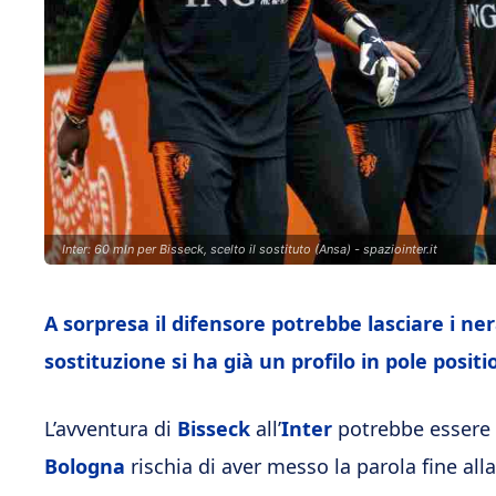
Inter: 60 mln per Bisseck, scelto il sostituto (Ansa) - spaziointer.it
A sorpresa il difensore potrebbe lasciare i ne
sostituzione si ha già un profilo in pole positi
L’avventura di
Bisseck
all’
Inter
potrebbe essere or
Bologna
rischia di aver messo la parola fine all