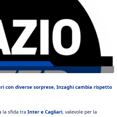
iari con diverse sorprese, Inzaghi cambia rispetto
 la sfida tra
Inter e Cagliari
, valevole per la