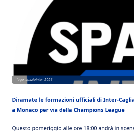
logo_spaziointer_2026
Diramate le formazioni ufficiali di Inter-Cagl
a Monaco per via della Champions League
Questo pomeriggio alle ore 18:00 andrà in scena