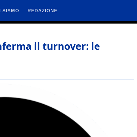
I SIAMO
REDAZIONE
nferma il turnover: le