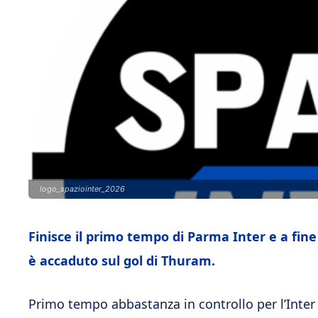
logo_spaziointer_2026
Finisce il primo tempo di Parma Inter e a fi
è accaduto sul gol di Thuram.
Primo tempo abbastanza in controllo per l’Inter 