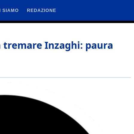
I SIAMO
REDAZIONE
fa tremare Inzaghi: paura