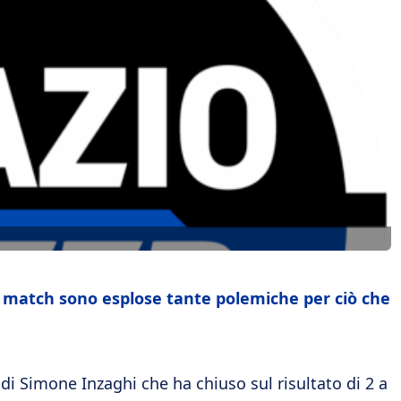
ne match sono esplose tante polemiche per ciò che
di Simone Inzaghi che ha chiuso sul risultato di 2 a