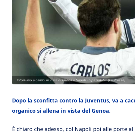
Infortunio e cambi in vista di Genoa e Napoli - SpazioInter (La Presse)
Dopo la sconfitta contro la Juventus, va a ca
organico si allena in vista del Genoa.
È chiaro che adesso, col Napoli poi alle porte 