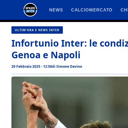
Vai
NEWS
CALCIOMERCATO
CH
al
contenuto
ULTIM'ORA E NEWS INTER
Infortunio Inter: le condiz
Genoa e Napoli
20 Febbraio 2025 - 12:58
di
Simone Davino