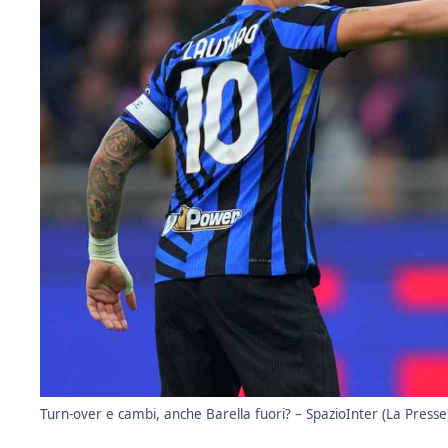
Turn-over e cambi, anche Barella fuori? – SpazioInter (La Presse