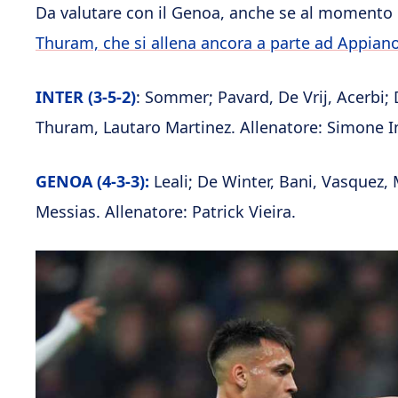
Da valutare con il Genoa, anche se al momento è
Thuram, che si allena ancora a parte ad Appiano
INTER
(3-5-2)
: Sommer; Pavard, De Vrij, Acerbi; 
Thuram, Lautaro Martinez. Allenatore: Simone I
GENOA (4-3-3):
Leali; De Winter, Bani, Vasquez, 
Messias. Allenatore: Patrick Vieira.