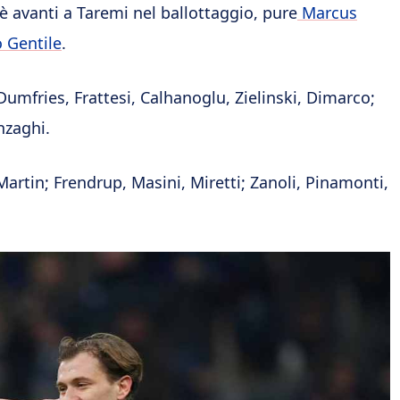
 avanti a Taremi nel ballottaggio, pure
Marcus
 Gentile
.
Dumfries, Frattesi, Calhanoglu, Zielinski, Dimarco;
nzaghi.
Martin; Frendrup, Masini, Miretti; Zanoli, Pinamonti,