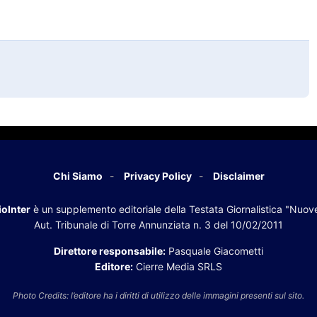
Chi Siamo
Privacy Policy
Disclaimer
oInter
è un supplemento editoriale della Testata Giornalistica "Nuov
Aut. Tribunale di Torre Annunziata n. 3 del 10/02/2011
Direttore responsabile:
Pasquale Giacometti
Editore:
Cierre Media SRLS
Photo Credits: l’editore ha i diritti di utilizzo delle immagini presenti sul sito.