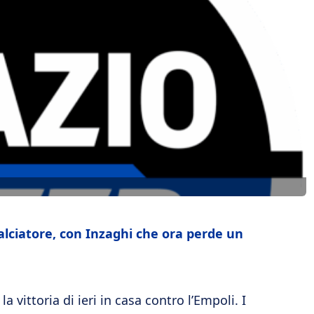
alciatore, con Inzaghi che ora perde un
a vittoria di ieri in casa contro l’Empoli. I