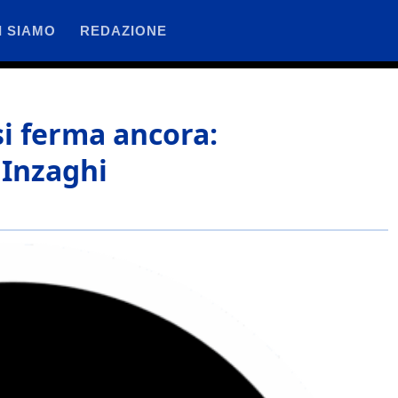
I SIAMO
REDAZIONE
 si ferma ancora:
 Inzaghi