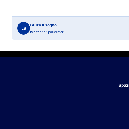
Laura Bisogno
LB
Redazione SpazioInter
Spazi