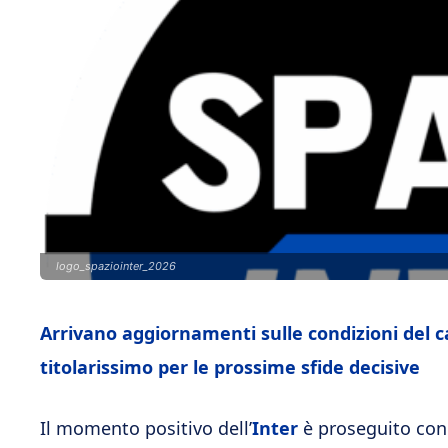
logo_spaziointer_2026
Arrivano aggiornamenti sulle condizioni del c
titolarissimo per le prossime sfide decisive
Il momento positivo dell’
Inter
è proseguito con l