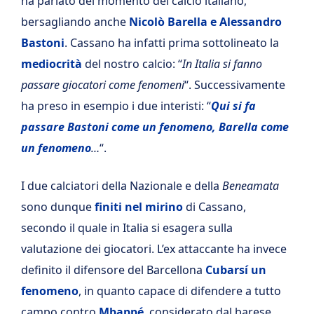
ha parlato del momento del calcio italiano,
bersagliando anche
Nicolò Barella e Alessandro
Bastoni
. Cassano ha infatti prima sottolineato la
mediocrità
del nostro calcio: “
In Italia si fanno
passare giocatori come fenomeni
“. Successivamente
ha preso in esempio i due interisti: “
Qui si fa
passare Bastoni come un fenomeno, Barella come
un fenomeno
…
“.
I due calciatori della Nazionale e della
Beneamata
sono dunque
finiti nel mirino
di Cassano,
secondo il quale in Italia si esagera sulla
valutazione dei giocatori. L’ex attaccante ha invece
definito il difensore del Barcellona
Cubars
í un
fenomeno
, in quanto capace di difendere a tutto
campo contro
Mbappé
, considerato dal barese