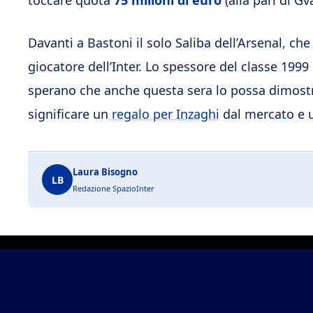
toccare quota
75 milioni di euro
(alla pari di Gv
Davanti a Bastoni il solo Saliba dell’Arsenal, ch
giocatore dell’Inter. Lo spessore del classe 199
sperano che anche questa sera lo possa dimostra
significare un
regalo per Inzaghi
dal mercato e un
Laura Bisogno
LB
Redazione SpazioInter