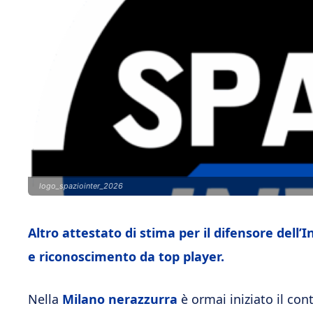
logo_spaziointer_2026
Altro attestato di stima per il difensore dell
e riconoscimento da top player.
Nella
Milano nerazzurra
è ormai iniziato il con