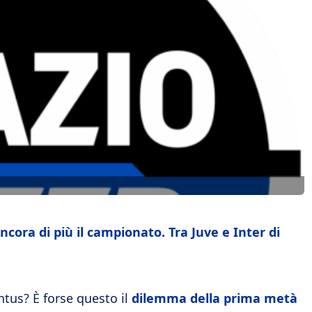
cora di più il campionato. Tra Juve e Inter di
entus? È forse questo il
dilemma della prima metà