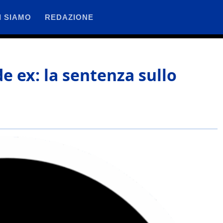
I SIAMO
REDAZIONE
de ex: la sentenza sullo