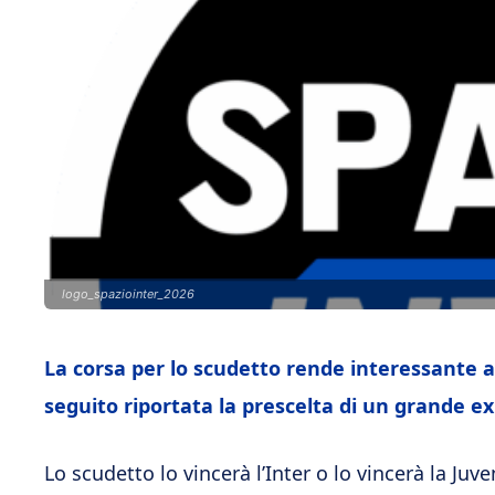
logo_spaziointer_2026
La corsa per lo scudetto rende interessante an
seguito riportata la prescelta di un grande ex
Lo scudetto lo vincerà l’Inter o lo vincerà la Juv